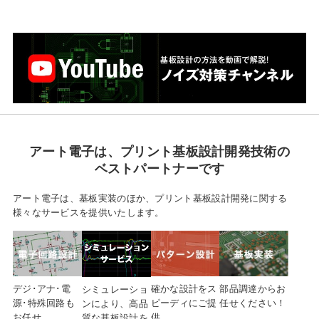
アート電子は、
プリント基板設計開発技術の
ベストパートナーです
アート電子は、基板実装のほか、プリント基板設計開発に関する
様々なサービスを提供いたします。
デジ･アナ･電
確かな設計を
ス
部品調達から
お
シミュレーショ
源･特殊
回路も
ピーディにご提
任せください！
ンにより、高品
お任せ
供
質な基板設計を