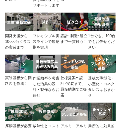
サポートします
開発支援から
フレキシブル実
設計･製造･組立
1台でも、100台
10000台クラス
装ラインで短納
まで
一貫対応！
でも
お任せくだ
の実装まで
期を実現
さい
実装基板から回
仕様提案〜設
作業効率を考慮
基板の薄型化・
路図を
作成！
計･実装まで、
した治具の設
小型化・コネク
最短納期でご提
計・製作ならお
タレスはおまか
案
任せ
せ
放熱性とコスト
厚銅基板が必要
アルミ・アルミ
局所的に効果的