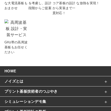
を考慮し、設計
な大電流基板も
コア基板の設計
な放熱を実現！
段階からご提案
おまかせ
から実装まで一
貫対応！
GHz帯の高周波
基板もお任せく
ださい
HOME
ノイズとは
プリント基板技術者のつぶやき
シミュレーションデモ集