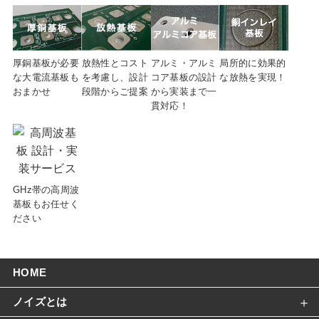
放熱性とコスト
厚銅基板が必要
アルミ・アルミ
局所的に効果的
を考慮し、設計
な大電流基板も
コア基板の設計
な放熱を実現！
段階からご提案
おまかせ
から実装まで一
貫対応！
GHz帯の高周波
基板もお任せく
ださい
HOME
ノイズとは