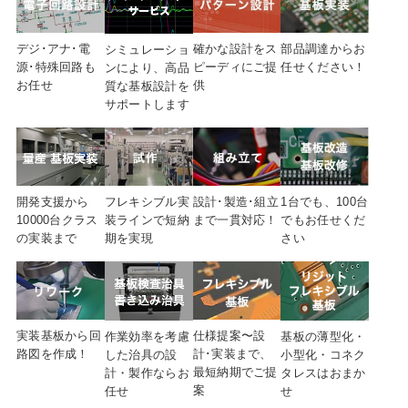
デジ･アナ･電
確かな設計を
ス
部品調達から
お
シミュレーショ
源･特殊
回路も
ピーディにご提
任せください！
ンにより、高品
お任せ
供
質な基板設計を
サポートします
開発支援から
フレキシブル実
設計･製造･組立
1台でも、100台
10000台クラス
装ラインで短納
まで
一貫対応！
でも
お任せくだ
の実装まで
期を実現
さい
実装基板から回
仕様提案〜設
作業効率を考慮
基板の薄型化・
路図を
作成！
計･実装まで、
した治具の設
小型化・コネク
最短納期でご提
計・製作ならお
タレスはおまか
案
任せ
せ