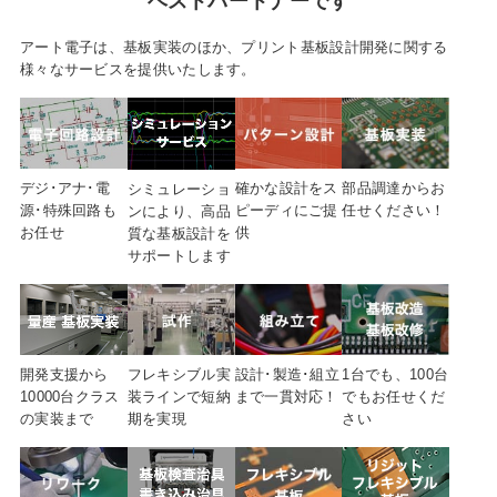
ベストパートナーです
アート電子は、基板実装のほか、プリント基板設計開発に関する
様々なサービスを提供いたします。
デジ･アナ･電
確かな設計を
ス
部品調達から
お
シミュレーショ
源･特殊
回路も
ピーディにご提
任せください！
ンにより、高品
お任せ
供
質な基板設計を
サポートします
開発支援から
フレキシブル実
設計･製造･組立
1台でも、100台
10000台クラス
装ラインで短納
まで
一貫対応！
でも
お任せくだ
の実装まで
期を実現
さい