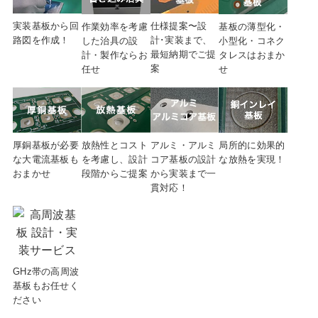
実装基板から回
仕様提案〜設
作業効率を考慮
基板の薄型化・
路図を
作成！
計･実装まで、
した治具の設
小型化・コネク
最短納期でご提
計・製作ならお
タレスはおまか
案
任せ
せ
放熱性とコスト
厚銅基板が必要
アルミ・アルミ
局所的に効果的
を考慮し、設計
な大電流基板も
コア基板の設計
な放熱を実現！
段階からご提案
おまかせ
から実装まで一
貫対応！
GHz帯の高周波
基板もお任せく
ださい