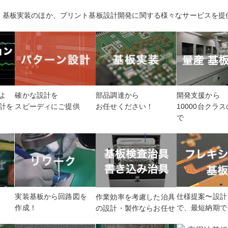
、基板実装のほか、プリント基板設計開発に関する様々なサービスを提
確かな設計を
部品調達から
開発支援から
よ
スピーディにご提供
お任せください！
10000台クラ
計を
で
実装基板から回路図を
仕様提案〜設計
も
作業効率を考慮した治具
作成！
で、最短納期で
の設計・製作ならお任せ