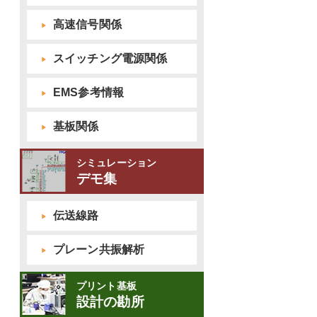
高速信号関係
スイッチング電源関係
EMS参考情報
基板関係
シミュレーション
デモ集
伝送線路
プレーン共振解析
プリント基板
設計の勘所