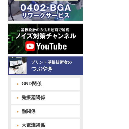
プリント基板技術者の
つぶやき
GND関係
発振器関係
熱関係
大電流関係