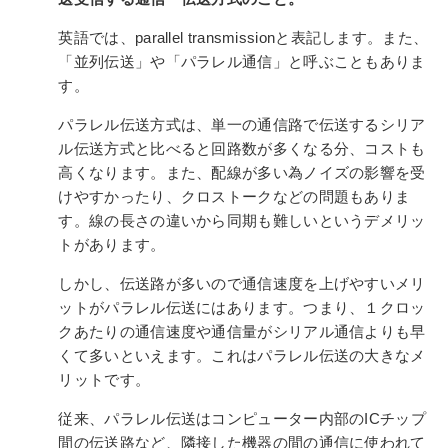
英語では、parallel transmissionと表記します。
また、
「並列伝送」や「パラレル通信」と呼ぶこともありま
す。
パラレル伝送方式は、単一の通信路で伝送するシリア
ル伝送方式と比べると回路数が多くなる分、コストも
高くなります。また、配線
が多い為ノイズの影響を受
けやすかったり、クロストークなどの問題もありま
す。
線の長さの違いから同期も難しいというデメリッ
トがあります。
しかし、伝送路が多いので通信速度を上げやすいメリ
ットがパラレル伝送にはあります。
つまり、１クロッ
クあたりの通信速度や通信量がシリアル通信よりも早
くて多いといえます。
これはパラレル伝送の大きなメ
リットです。
従来、パラレル伝送はコンピューター内部のICチップ
間の伝送路など、隣接した機器の間の通信に使われて