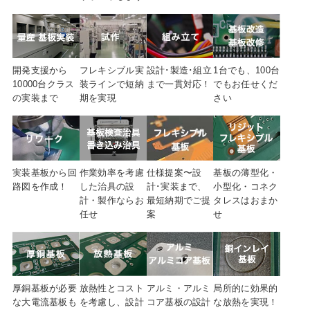
開発支援から
フレキシブル実
設計･製造･組立
1台でも、100台
10000台クラス
装ラインで短納
まで
一貫対応！
でも
お任せくだ
の実装まで
期を実現
さい
実装基板から回
仕様提案〜設
作業効率を考慮
基板の薄型化・
路図を
作成！
計･実装まで、
した治具の設
小型化・コネク
最短納期でご提
計・製作ならお
タレスはおまか
案
任せ
せ
放熱性とコスト
厚銅基板が必要
アルミ・アルミ
局所的に効果的
を考慮し、設計
な大電流基板も
コア基板の設計
な放熱を実現！