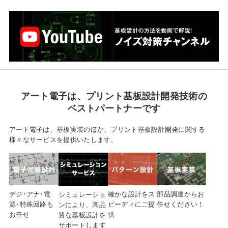
アート電子は、
プリント基板設計開発技術の
ベストパートナーです
アート電子は、基板実装のほか、プリント基板設計開発に関する
様々なサービスを提供いたします。
デジ･アナ･電
確かな設計を
ス
部品調達から
お
シミュレーショ
源･特殊
回路も
ピーディにご提
任せください！
ンにより、高品
お任せ
供
質な基板設計を
サポートします